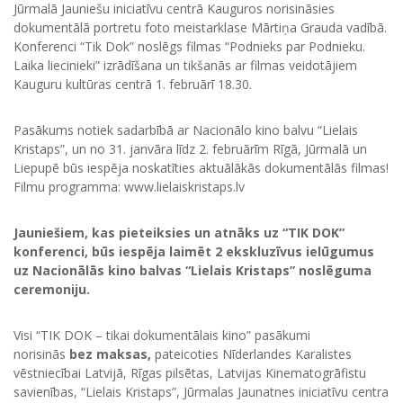
Jūrmalā Jauniešu iniciatīvu centrā Kauguros norisināsies
dokumentālā portretu foto meistarklase Mārtiņa Grauda vadībā.
Konferenci “Tik Dok” noslēgs filmas “Podnieks par Podnieku.
Laika liecinieki” izrādīšana un tikšanās ar filmas veidotājiem
Kauguru kultūras centrā 1. februārī 18.30.
Pasākums notiek sadarbībā ar Nacionālo kino balvu “Lielais
Kristaps”, un no 31. janvāra līdz 2. februārīm Rīgā, Jūrmalā un
Liepupē būs iespēja noskatīties aktuālākās dokumentālās filmas!
Filmu programma: www.lielaiskristaps.lv
Jauniešiem, kas pieteiksies un atnāks uz “TIK DOK”
konferenci, būs iespēja laimēt 2 ekskluzīvus ielūgumus
uz Nacionālās kino balvas “Lielais Kristaps” noslēguma
ceremoniju.
Visi “TIK DOK – tikai dokumentālais kino” pasākumi
norisinās
bez maksas,
pateicoties Nīderlandes Karalistes
vēstniecībai Latvijā, Rīgas pilsētas, Latvijas Kinematogrāfistu
savienības, “Lielais Kristaps”, Jūrmalas Jaunatnes iniciatīvu centra