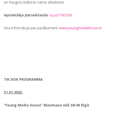
un Kauguru kultūras nama atbalstam.
Iepriekšēja pieteikšanās
:
ej.uz/TIKDOK
Visa informācija par pasākumiem
www.youngmediahouse.lv
TIK DOK P
ROGRAMMA
31.01.2025.
“Young Media House” Blaumaņa ielā 38/40 Rīgā