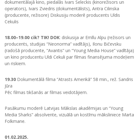
dokumentālajā kino, piedalās Ivars Seleckis (kinorežisors un
operators), Ivars Zviedris (dokumentālists), Antra Cilinska
(producente, režisore) Diskusiju moderē producents Uldis
Cekulis
18.00–19.00 cik? TIK! DOK
: diskusija ar Emīlu Alpu (režisors un
producents, studijas “Neonorma” vadītājs), Ilonu Bičevsku
(radošā producente, “Avantis” un “Young Media House” vadītāja)
un kino producentu Uldi Cekuli par filmas finansējuma modeļiem
un riskiem.
19.30
Dokumentālā filma “Atrasts Amerikā” 58 min., rež. Sandris
Jūra
Pēc filmas tikšanās ar filmas veidotājiem.
Pasākumu moderē Latvijas Mākslas akadēmijas un “Young
Media Sharks” absolvente, vizuālā un kostīmu māksliniece Marta
Folkmane.
01.02.2025.