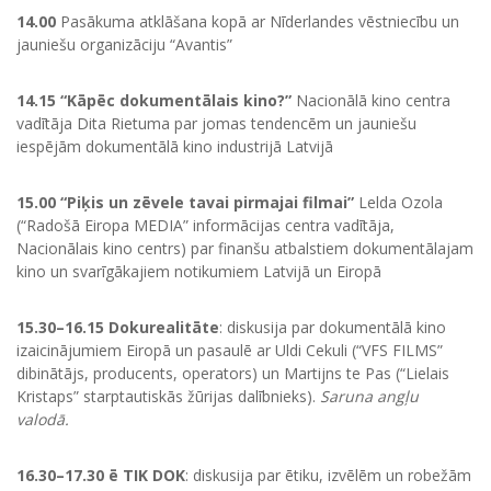
14.00
Pasākuma atklāšana kopā ar Nīderlandes vēstniecību un
jauniešu organizāciju “Avantis”
14.15 “Kāpēc dokumentālais kino?”
Nacionālā kino centra
vadītāja Dita Rietuma par jomas tendencēm un jauniešu
iespējām dokumentālā kino industrijā Latvijā
15.00 “Piķis un zēvele tavai pirmajai filmai”
Lelda Ozola
(“Radošā Eiropa MEDIA” informācijas centra vadītāja,
Nacionālais kino centrs) par finanšu atbalstiem dokumentālajam
kino un svarīgākajiem notikumiem Latvijā un Eiropā
15.30–16.15 Dokurealitāte
: diskusija par dokumentālā kino
izaicinājumiem Eiropā un pasaulē ar Uldi Cekuli (“VFS FILMS”
dibinātājs, producents, operators) un Martijns te Pas (“Lielais
Kristaps” starptautiskās žūrijas dalībnieks).
Saruna angļu
valodā.
16.30–17.30 ē TIK DOK
: diskusija par ētiku, izvēlēm un robežām