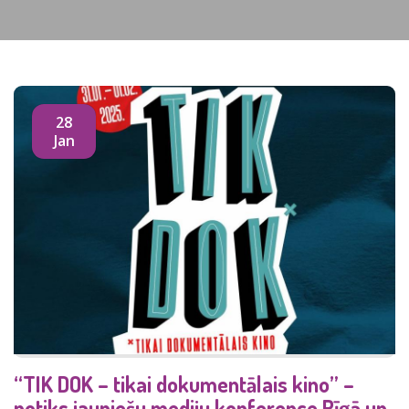
28
Jan
“TIK DOK – tikai dokumentālais kino” –
notiks jauniešu mediju konference Rīgā un