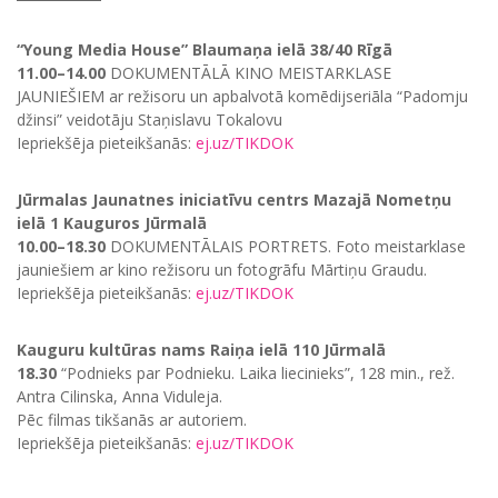
“Young Media House” Blaumaņa ielā 38/40 Rīgā
11.00–14.00
DOKUMENTĀLĀ KINO MEISTARKLASE
JAUNIEŠIEM ar režisoru un apbalvotā komēdijseriāla “Padomju
džinsi” veidotāju Staņislavu Tokalovu
Iepriekšēja pieteikšanās:
ej.uz/TIKDOK
Jūrmalas Jaunatnes iniciatīvu centrs Mazajā Nometņu
ielā 1 Kauguros Jūrmalā
10.00–18.30
DOKUMENTĀLAIS PORTRETS. Foto meistarklase
jauniešiem ar kino režisoru un fotogrāfu Mārtiņu Graudu.
Iepriekšēja pieteikšanās:
ej.uz/TIKDOK
Kauguru kultūras nams Raiņa ielā 110 Jūrmalā
18.30
“Podnieks par Podnieku. Laika liecinieks”, 128 min., rež.
Antra Cilinska, Anna Viduleja.
Pēc filmas tikšanās ar autoriem.
Iepriekšēja pieteikšanās:
ej.uz/TIKDOK