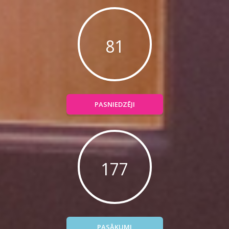
104
PASNIEDZĒJI
227
PASĀKUMI