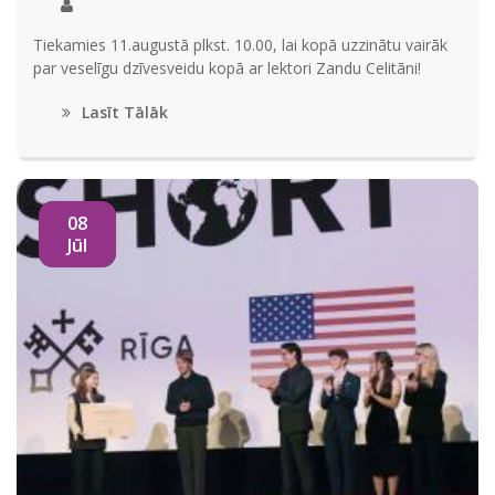
Tiekamies 11.augustā plkst. 10.00, lai kopā uzzinātu vairāk
par veselīgu dzīvesveidu kopā ar lektori Zandu Celitāni!
Lasīt Tālāk
08
Jūl