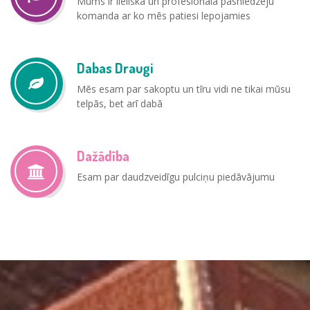
Mums ir lieliska un profesionāla pasniedzēju
komanda ar ko mēs patiesi lepojamies
Dabas Draugi
Mēs esam par sakoptu un tīru vidi ne tikai mūsu
telpās, bet arī dabā
Dažādība
Esam par daudzveidīgu pulciņu piedāvājumu