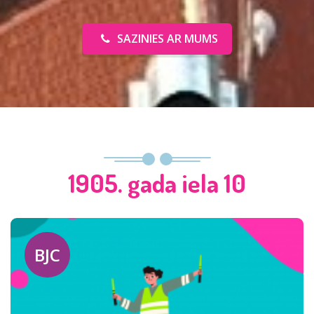
SAZINIES AR MUMS
1905. gada iela 10
BJC