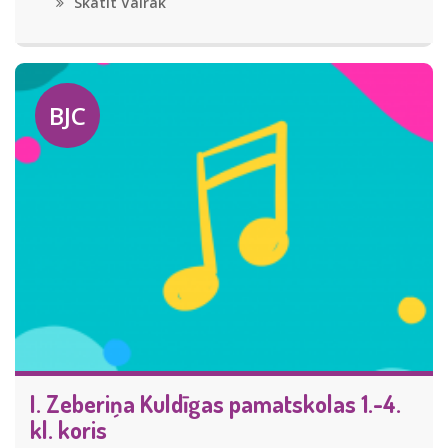
Skatīt Vairāk
BJC
I. Zeberiņa Kuldīgas pamatskolas 1.-4.
kl. koris