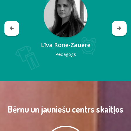
Līva Rone-Zauere
Pedagogs
Bērnu un jauniešu centrs skaitļos