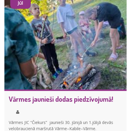
Jūl
Vārmes jaunieši dodas piedzīvojumā!
Vārmes JIC “Čiekurs” jaunieši 30. jūnijā un 1.jūlijā devās
velobraucienā maršrutā Vārme–Kabile–Vārme.