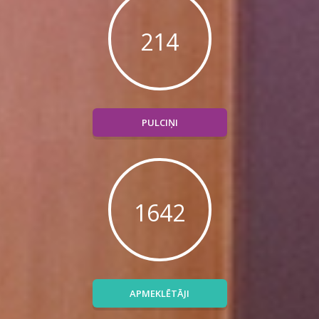
252
PULCIŅI
1944
APMEKLĒTĀJI