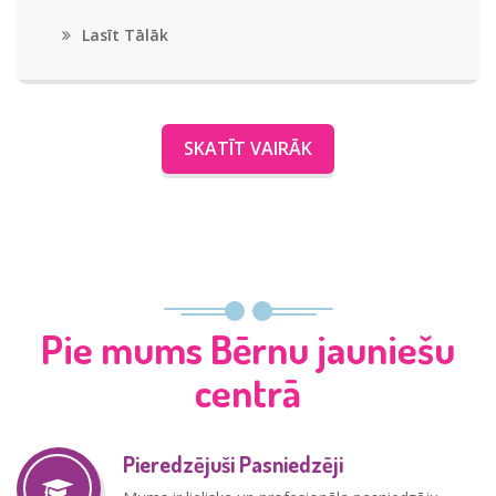
Lasīt Tālāk
SKATĪT VAIRĀK
Pie mums Bērnu jauniešu
centrā
Pieredzējuši Pasniedzēji