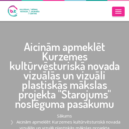
Toggl
navig
Aicinām apmeklēt
Kurzemes
kultūrvēsturiskā novada
vizuālās un vizuāli
plastiskās mākslas
projekta "Starojums"
noslēguma pasākumu
Sākums
Aicinām apmeklēt Kurzemes kultūrvēsturiskā novada
vizuālās un vizuāli plastiskās mākslas projekta