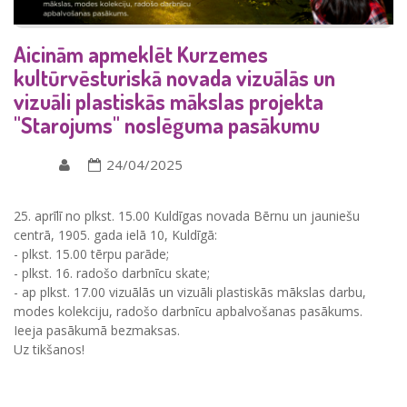
Aicinām apmeklēt Kurzemes
kultūrvēsturiskā novada vizuālās un
vizuāli plastiskās mākslas projekta
"Starojums" noslēguma pasākumu
24/04/2025
25. aprīlī no plkst. 15.00 Kuldīgas novada Bērnu un jauniešu
centrā, 1905. gada ielā 10, Kuldīgā:
- plkst. 15.00 tērpu parāde;
- plkst. 16. radošo darbnīcu skate;
- ap plkst. 17.00 vizuālās un vizuāli plastiskās mākslas darbu,
modes kolekciju, radošo darbnīcu apbalvošanas pasākums.
Ieeja pasākumā bezmaksas.
Uz tikšanos!