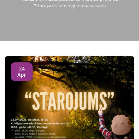
"Starojums" noslēguma pasākumu
24
Apr