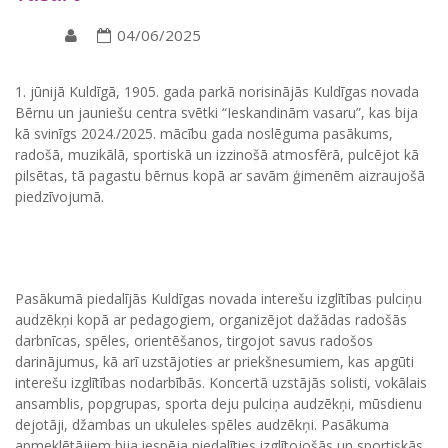
04/06/2025
1. jūnijā Kuldīgā, 1905. gada parkā norisinājās Kuldīgas novada
Bērnu un jauniešu centra svētki “Ieskandinām vasaru”, kas bija
kā svinīgs 2024./2025. mācību gada noslēguma pasākums,
radošā, muzikālā, sportiskā un izzinošā atmosfērā, pulcējot kā
pilsētas, tā pagastu bērnus kopā ar savām ģimenēm aizraujošā
piedzīvojumā.
Pasākumā piedalījās Kuldīgas novada interešu izglītības pulciņu
audzēkņi kopā ar pedagogiem, organizējot dažādas radošās
darbnīcas, spēles, orientēšanos, tirgojot savus radošos
darinājumus, kā arī uzstājoties ar priekšnesumiem, kas apgūti
interešu izglītības nodarbībās. Koncertā uzstājās solisti, vokālais
ansamblis, popgrupas, sporta deju pulciņa audzēkņi, mūsdienu
dejotāji, džambas un ukuleles spēles audzēkņi. Pasākuma
apmeklētājiem bija iespēja piedalīties izglītojošās un sportiskās