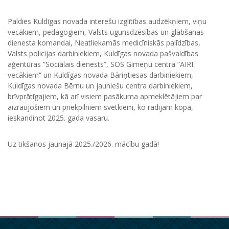
Paldies Kuldīgas novada interešu izglītības audzēkņiem, viņu
vecākiem, pedagogiem, Valsts ugunsdzēsības un glābšanas
dienesta komandai, Neatliekamās medicīniskās palīdzības,
Valsts policijas darbiniekiem, Kuldīgas novada pašvaldības
aģentūras “Sociālais dienests”, SOS Ģimeņu centra “AIRI
vecākiem” un Kuldīgas novada Bāriņtiesas darbiniekiem,
Kuldīgas novada Bērnu un jauniešu centra darbiniekiem,
brīvprātīgajiem, kā arī visiem pasākuma apmeklētājiem par
aizraujošiem un priekpilniem svētkiem, ko radījām kopā,
ieskandinot 2025. gada vasaru.
Uz tikšanos jaunajā 2025./2026. mācību gadā!