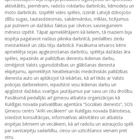
aktivitātēs, piemēram, radošo rokdarbu darbnīcās, lidmodeļu un
moto darbnīcās. Izspēlēt vides spēles, izzināt Latvijā dzīvojošo
zīlīšu sugas, tautasdziesmas, sakāmvārdus, mīklas, ticējumus
par putniem un dažādus faktus par cilvēces sasniegumiem
mēness izpētē. Tāpat apmeklētājiem kā lieliem, tā maziem bija
iespēja pagatavot našķus piknika darbnīcā, piedalīties ziedu
meistarklasē un zāļu tēju darbnīcā. Pasākuma ietvaros bērni
apmeklēja sejas apgleznošanas darbnīcu, spēlēja dažādas āra
spēles, iepazinās ar palīdzības dienestu ikdienas darbu,
izmēģinot Valsts ugunsdzēsības un glābšanas dienesta
ekipējumu, apmeklējot Neatliekamās medicīniskās palīdzības
dienesta auto un aplūkojot tā iekārtas, kā arī tikās ar Valsts
policijas darbiniekiem, iepazīstot viņu ikdienas darbu un
apgūstot dažādus svarīgus jautājumus par savu un citu drošību.
Pasākumā piedalījās arī ģimeņu atbalsta organizācijas kā
Kuldīgas novada pašvaldības aģentūra “Sociālais dienests”, SOS
Ģimeņu centrs “AIRI vecākiem” un Kuldīgas novada Bāriņtiesa,
sniedzot konsultācijas, informatīvas aktivitātes un atbalsta
iespējas bērniem un vecākiem, kā arī radošu un aizraujošu spēli
par savstarpēju sadarbību, cieņu un uzticēšanos vienam pret
otru.