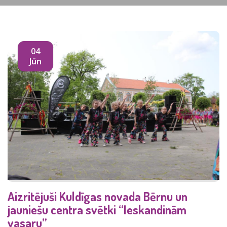
04
Jūn
Aizritējuši Kuldīgas novada Bērnu un
jauniešu centra svētki “Ieskandinām
vasaru”