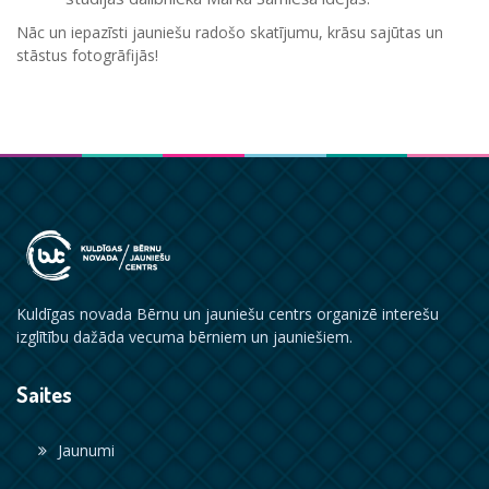
Nāc un iepazīsti jauniešu radošo skatījumu, krāsu sajūtas un
stāstus fotogrāfijās!
Kuldīgas novada Bērnu un jauniešu centrs organizē interešu
izglītību dažāda vecuma bērniem un jauniešiem.
Saites
Jaunumi