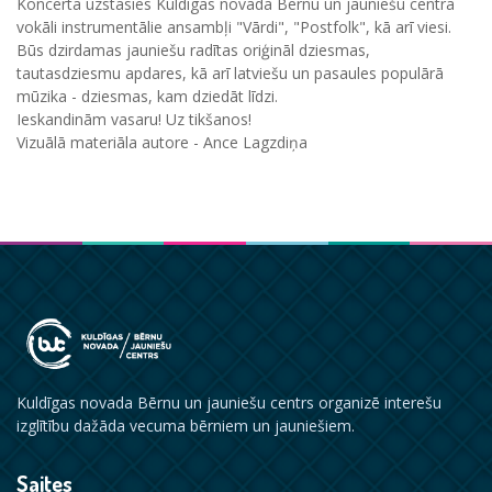
Koncertā uzstāsies Kuldīgas novada Bērnu un jauniešu centra
vokāli instrumentālie ansambļi "Vārdi", "Postfolk", kā arī viesi.
Būs dzirdamas jauniešu radītas oriģināl dziesmas,
tautasdziesmu apdares, kā arī latviešu un pasaules populārā
mūzika - dziesmas, kam dziedāt līdzi.
Ieskandinām vasaru! Uz tikšanos!
Vizuālā materiāla autore - Ance Lagzdiņa
Kuldīgas novada Bērnu un jauniešu centrs organizē interešu
izglītību dažāda vecuma bērniem un jauniešiem.
Saites