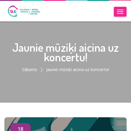
Toggl
navig
Jaunie mūziķi aicina uz
koncertu!
Sākums
Jaunie mūziķi aicina uz koncertu!
18