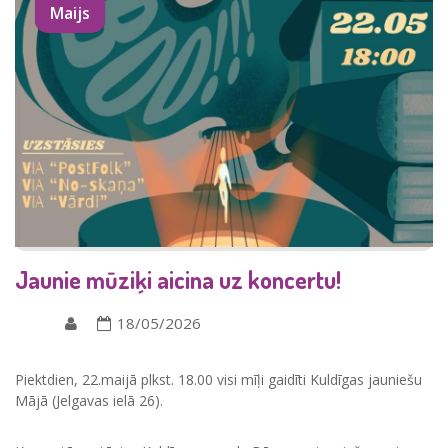
Maijs
Jaunie mūziķi aicina uz koncertu!
18/05/2026
Piektdien, 22.maijā plkst. 18.00 visi mīļi gaidīti Kuldīgas jauniešu
Mājā (Jelgavas ielā 26).