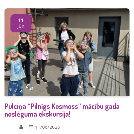
11
Jūn
Pulciņa “Pilnīgs Kosmoss” mācību gada
noslēguma ekskursija!
11/06/2026