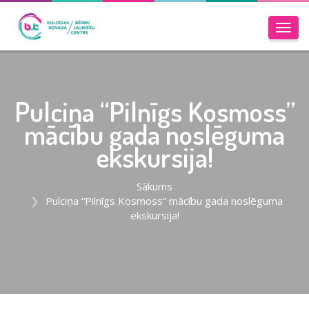
Toggl
navig
Pulciņa “Pilnīgs Kosmoss”
mācību gada noslēguma
ekskursija!
Sākums
Pulciņa “Pilnīgs Kosmoss” mācību gada noslēguma
ekskursija!