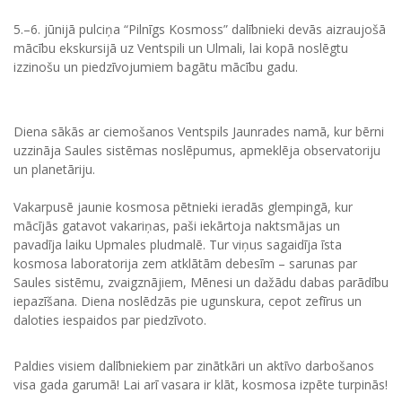
5.–6. jūnijā pulciņa “Pilnīgs Kosmoss” dalībnieki devās aizraujošā
mācību ekskursijā uz Ventspili un Ulmali, lai kopā noslēgtu
izzinošu un piedzīvojumiem bagātu mācību gadu.
Diena sākās ar ciemošanos Ventspils Jaunrades namā, kur bērni
uzzināja Saules sistēmas noslēpumus, apmeklēja observatoriju
un planetāriju.
Vakarpusē jaunie kosmosa pētnieki ieradās glempingā, kur
mācījās gatavot vakariņas, paši iekārtoja naktsmājas un
pavadīja laiku Upmales pludmalē. Tur viņus sagaidīja īsta
kosmosa laboratorija zem atklātām debesīm – sarunas par
Saules sistēmu, zvaigznājiem, Mēnesi un dažādu dabas parādību
iepazīšana. Diena noslēdzās pie ugunskura, cepot zefīrus un
daloties iespaidos par piedzīvoto.
Paldies visiem dalībniekiem par zinātkāri un aktīvo darbošanos
visa gada garumā! Lai arī vasara ir klāt, kosmosa izpēte turpinās!