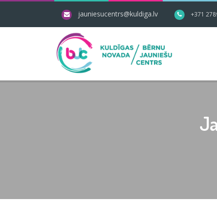
jauniesucentrs@kuldiga.lv
+371 278
Ja