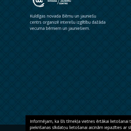
Kuldīgas novada Bērnu un jauniešu
centrs organizē interešu izglītību dažāda
vecuma bērniem un jauniešiem.
Informējam, ka šīs tīmekļa vietnes ērtākai lietošanai t
piekrišanas sīkdatņu lietošanai aicinām iepazīties ar s