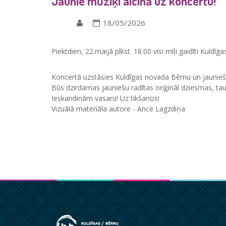
Jaunie mūziķi aicina uz koncertu!
18/05/2026
Piektdien, 22.maijā plkst. 18.00 visi mīļi gaidīti Kuldīg
Koncertā uzstāsies Kuldīgas novada Bērnu un jauniešu c
Būs dzirdamas jauniešu radītas oriģināl dziesmas, tau
Ieskandinām vasaru! Uz tikšanos!
Vizuālā materiāla autore - Ance Lagzdiņa