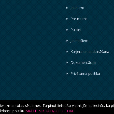
Jaunumi
Par mums
Pulciņi
Jauniešiem
Karjera un audzināšana
Dokumentācija
Privātuma politika
iek izmantotas sīkdatnes. Turpinot lietot šo vietni, Jūs apliecināt, ka 
īkdatņu politiku.
SKATĪT SĪKDATŅU POLITIKU
.