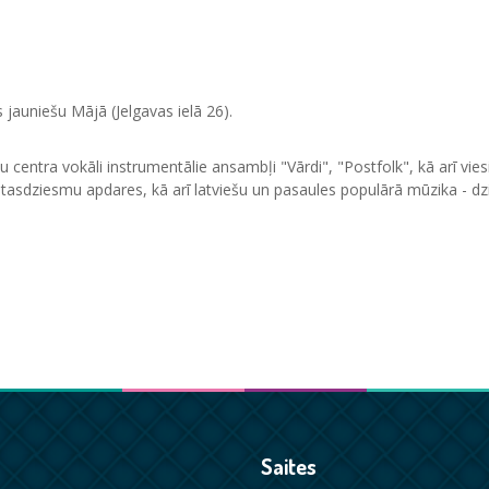
as jauniešu Mājā (Jelgavas ielā 26).
entra vokāli instrumentālie ansambļi "Vārdi", "Postfolk", kā arī viesi
tasdziesmu apdares, kā arī latviešu un pasaules populārā mūzika - dz
Saites